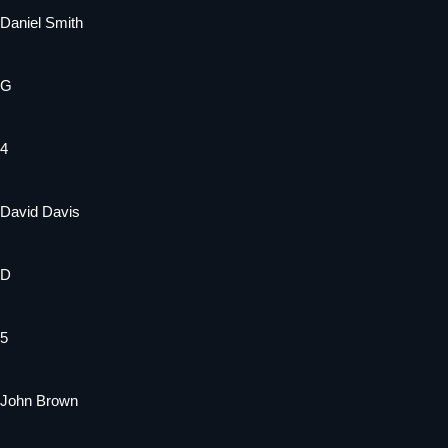
Daniel Smith
G
4
David Davis
D
5
John Brown