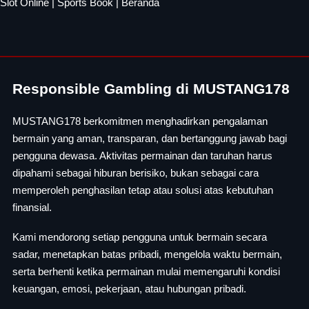
Slot Online
|
Sports Book
|
Beranda
Responsible Gambling di MUSTANG178
MUSTANG178 berkomitmen menghadirkan pengalaman
bermain yang aman, transparan, dan bertanggung jawab bagi
pengguna dewasa. Aktivitas permainan dan taruhan harus
dipahami sebagai hiburan berisiko, bukan sebagai cara
memperoleh penghasilan tetap atau solusi atas kebutuhan
finansial.
Kami mendorong setiap pengguna untuk bermain secara
sadar, menetapkan batas pribadi, mengelola waktu bermain,
serta berhenti ketika permainan mulai memengaruhi kondisi
keuangan, emosi, pekerjaan, atau hubungan pribadi.