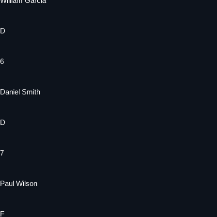
William Garcia
D
6
Daniel Smith
D
7
Paul Wilson
F