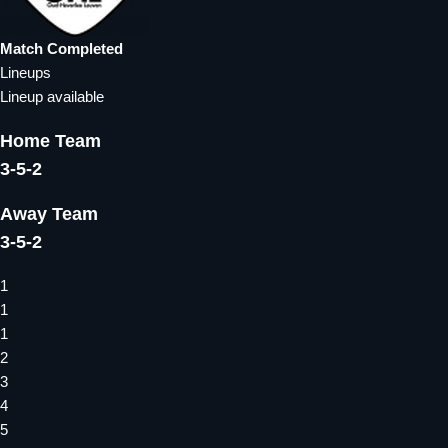
Match Completed
Lineups
Lineup available
Home Team
3-5-2
Away Team
3-5-2
1
1
1
2
3
4
5