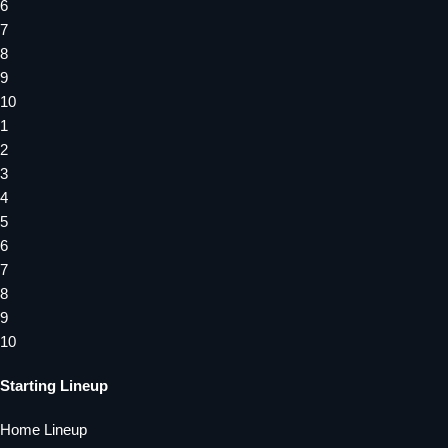
6
7
8
9
10
1
2
3
4
5
6
7
8
9
10
Starting Lineup
Home Lineup