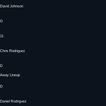
David Johnson
G
11
Chris Rodriguez
D
Away Lineup
D
Daniel Rodriguez