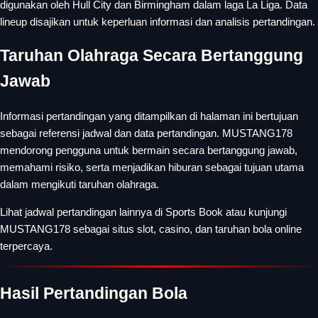
digunakan oleh Hull City dan Birmingham dalam laga La Liga. Data
lineup disajikan untuk keperluan informasi dan analisis pertandingan.
Taruhan Olahraga Secara Bertanggung
Jawab
Informasi pertandingan yang ditampilkan di halaman ini bertujuan
sebagai referensi jadwal dan data pertandingan. MUSTANG178
mendorong pengguna untuk bermain secara bertanggung jawab,
memahami risiko, serta menjadikan hiburan sebagai tujuan utama
dalam mengikuti taruhan olahraga.
Lihat jadwal pertandingan lainnya di
Sports Book
atau kunjungi
MUSTANG178
sebagai situs slot, casino, dan taruhan bola online
terpercaya.
Hasil Pertandingan Bola