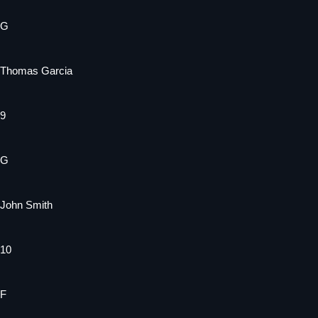
G
Thomas Garcia
9
G
John Smith
10
F