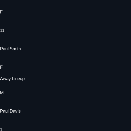
F
11
Paul Smith
F
Away Lineup
M
Paul Davis
1