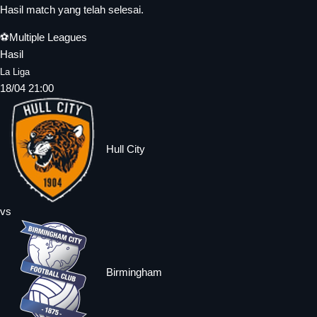
Hasil match yang telah selesai.
⚽
Multiple Leagues
Hasil
La Liga
18/04 21:00
Hull City
vs
Birmingham