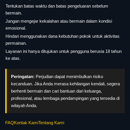
Tentukan batas waktu dan batas pengeluaran sebelum
bermain.
Jangan mengejar kekalahan atau bermain dalam kondisi
emosional.
Hindari menggunakan dana kebutuhan pokok untuk aktivitas
permainan.
Layanan ini hanya ditujukan untuk pengguna berusia 18 tahun
ke atas.
Peringatan:
Perjudian dapat menimbulkan risiko
kecanduan. Jika Anda merasa kehilangan kendali, segera
berhenti bermain dan cari bantuan dari keluarga,
profesional, atau lembaga pendampingan yang tersedia di
wilayah Anda.
FAQ
Kontak Kami
Tentang Kami