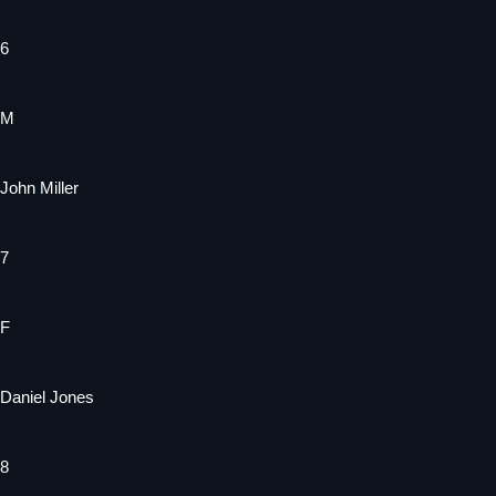
6
M
John Miller
7
F
Daniel Jones
8