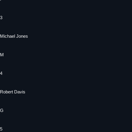
3
Michael Jones
M
4
Robert Davis
G
5