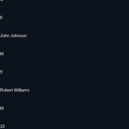
8
John Johnson
M
9
Robert Williams
M
10