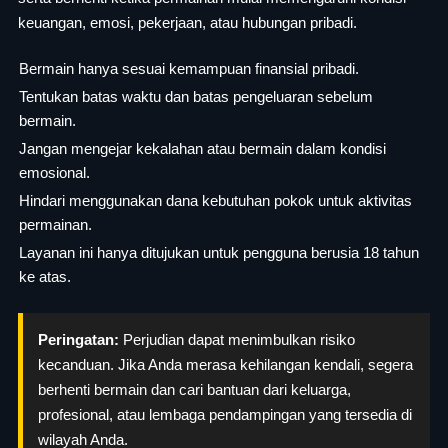
keuangan, emosi, pekerjaan, atau hubungan pribadi.
Bermain hanya sesuai kemampuan finansial pribadi.
Tentukan batas waktu dan batas pengeluaran sebelum
bermain.
Jangan mengejar kekalahan atau bermain dalam kondisi
emosional.
Hindari menggunakan dana kebutuhan pokok untuk aktivitas
permainan.
Layanan ini hanya ditujukan untuk pengguna berusia 18 tahun
ke atas.
Peringatan:
Perjudian dapat menimbulkan risiko
kecanduan. Jika Anda merasa kehilangan kendali, segera
berhenti bermain dan cari bantuan dari keluarga,
profesional, atau lembaga pendampingan yang tersedia di
wilayah Anda.