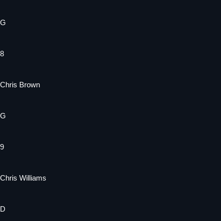
G
8
Chris Brown
G
9
Chris Williams
D