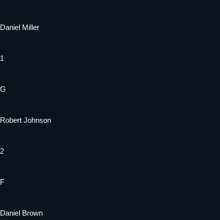
Daniel Miller
1
G
Robert Johnson
2
F
Daniel Brown