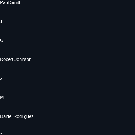
Paul Smith
1
G
Robert Johnson
2
M
Daniel Rodriguez