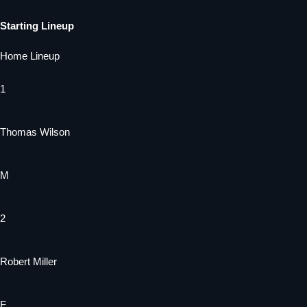
Starting Lineup
Home Lineup
1
Thomas Wilson
M
2
Robert Miller
F