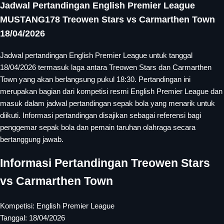
Jadwal Pertandingan English Premier League
MUSTANG178 Treowen Stars vs Carmarthen Town
18/04/2026
Jadwal pertandingan English Premier League untuk tanggal
18/04/2026 termasuk laga antara Treowen Stars dan Carmarthen
Town yang akan berlangsung pukul 18:30. Pertandingan ini
merupakan bagian dari kompetisi resmi English Premier League dan
masuk dalam jadwal pertandingan sepak bola yang menarik untuk
diikuti. Informasi pertandingan disajikan sebagai referensi bagi
penggemar sepak bola dan pemain taruhan olahraga secara
bertanggung jawab.
Informasi Pertandingan Treowen Stars
vs Carmarthen Town
Kompetisi: English Premier League
Tanggal: 18/04/2026