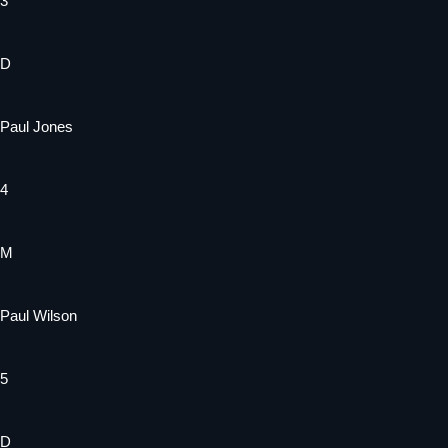
3
D
Paul Jones
4
M
Paul Wilson
5
D