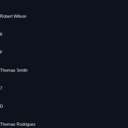
Robert Wilson
6
F
Thomas Smith
7
D
Thomas Rodriguez