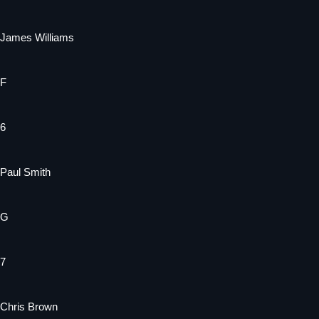
James Williams
F
6
Paul Smith
G
7
Chris Brown