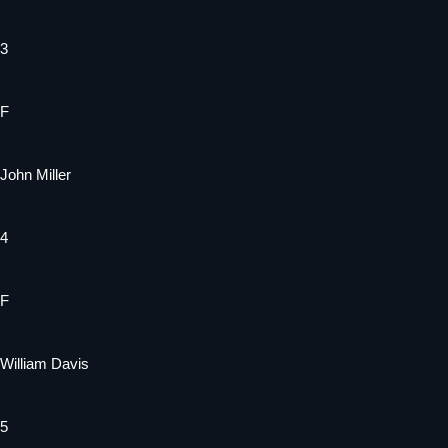
3
F
John Miller
4
F
William Davis
5