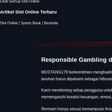
Lihat Semua Slot Online
Artikel Slot Online Terbaru
Slot Online
|
Sports Book
|
Beranda
Responsible Gambling 
MUSTANG178 berkomitmen menghadirkan
taruhan harus dipahami sebagai hiburan
Kami mendorong setiap pengguna untuk 
memengaruhi kondisi keuangan, emosi, 
Bermain hanya sesuai kemampuan finans