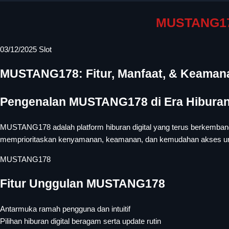
MUSTANG178:
03/12/2025
Slot
MUSTANG178: Fitur, Manfaat, & Keamanan
Pengenalan MUSTANG178 di Era Hiburan 
MUSTANG178 adalah platform hiburan digital yang terus berkembang, m
memprioritaskan kenyamanan, keamanan, dan kemudahan akses untuk 
MUSTANG178
Fitur Unggulan MUSTANG178
Antarmuka ramah pengguna dan intuitif
Pilihan hiburan digital beragam serta update rutin