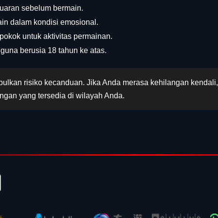
luaran sebelum bermain.
in dalam kondisi emosional.
okok untuk aktivitas permainan.
guna berusia 18 tahun ke atas.
lkan risiko kecanduan. Jika Anda merasa kehilangan kendali, 
ngan yang tersedia di wilayah Anda.