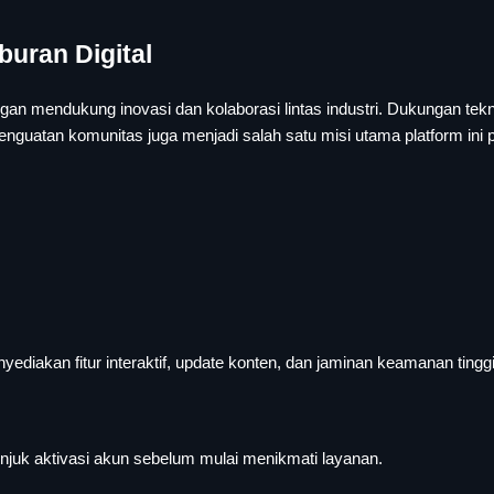
uran Digital
an mendukung inovasi dan kolaborasi lintas industri. Dukungan tek
uatan komunitas juga menjadi salah satu misi utama platform ini p
diakan fitur interaktif, update konten, dan jaminan keamanan tinggi
petunjuk aktivasi akun sebelum mulai menikmati layanan.