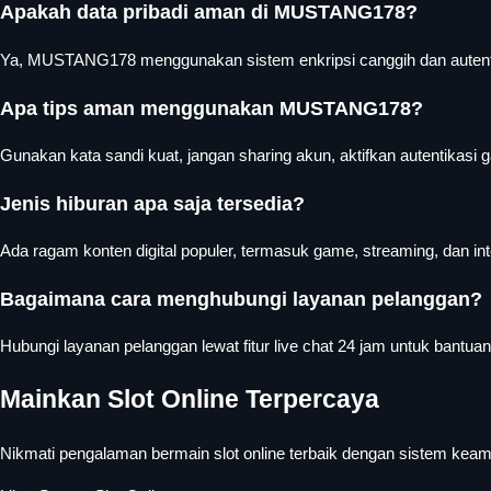
Apakah data pribadi aman di MUSTANG178?
Ya, MUSTANG178 menggunakan sistem enkripsi canggih dan autentik
Apa tips aman menggunakan MUSTANG178?
Gunakan kata sandi kuat, jangan sharing akun, aktifkan autentikasi g
Jenis hiburan apa saja tersedia?
Ada ragam konten digital populer, termasuk game, streaming, dan int
Bagaimana cara menghubungi layanan pelanggan?
Hubungi layanan pelanggan lewat fitur live chat 24 jam untuk bantuan
Mainkan Slot Online Terpercaya
Nikmati pengalaman bermain slot online terbaik dengan sistem keama