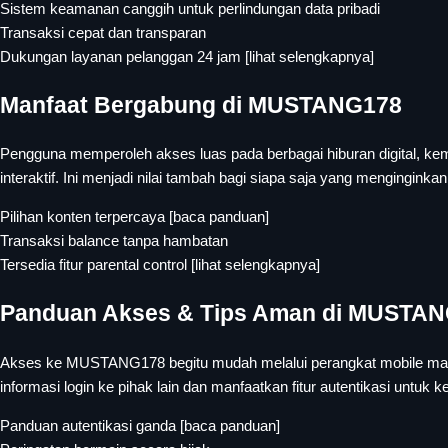
Sistem keamanan canggih untuk perlindungan data pribadi
Transaksi cepat dan transparan
Dukungan layanan pelanggan 24 jam [lihat selengkapnya]
Manfaat Bergabung di MUSTANG178
Pengguna memperoleh akses luas pada berbagai hiburan digital, kem
interaktif. Ini menjadi nilai tambah bagi siapa saja yang mengingin
Pilihan konten terpercaya [baca panduan]
Transaksi balance tanpa hambatan
Tersedia fitur parental control [lihat selengkapnya]
Panduan Akses & Tips Aman di MUSTA
Akses ke MUSTANG178 begitu mudah melalui perangkat mobile maup
informasi login ke pihak lain dan manfaatkan fitur autentikasi untu
Panduan autentikasi ganda [baca panduan]