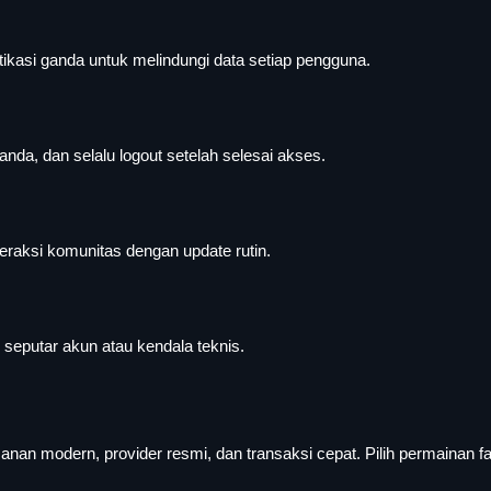
asi ganda untuk melindungi data setiap pengguna.
anda, dan selalu logout setelah selesai akses.
eraksi komunitas dengan update rutin.
 seputar akun atau kendala teknis.
nan modern, provider resmi, dan transaksi cepat. Pilih permainan f